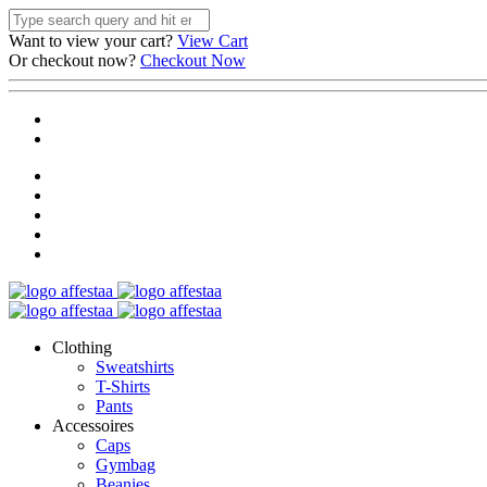
Want to view your cart?
View Cart
Or checkout now?
Checkout Now
Clothing
Sweatshirts
T-Shirts
Pants
Accessoires
Caps
Gymbag
Beanies