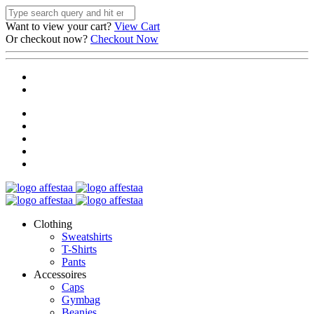
Want to view your cart?
View Cart
Or checkout now?
Checkout Now
Clothing
Sweatshirts
T-Shirts
Pants
Accessoires
Caps
Gymbag
Beanies