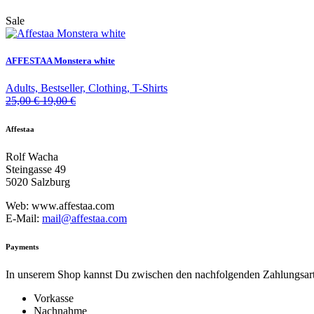
Sale
AFFESTAA Monstera white
Adults, Bestseller, Clothing, T-Shirts
25,00
€
19,00
€
Affestaa
Rolf Wacha
Steingasse 49
5020 Salzburg
Web: www.affestaa.com
E-Mail:
mail@affestaa.com
Payments
In unserem Shop kannst Du zwischen den nachfolgenden Zahlungsarte
Vorkasse
Nachnahme