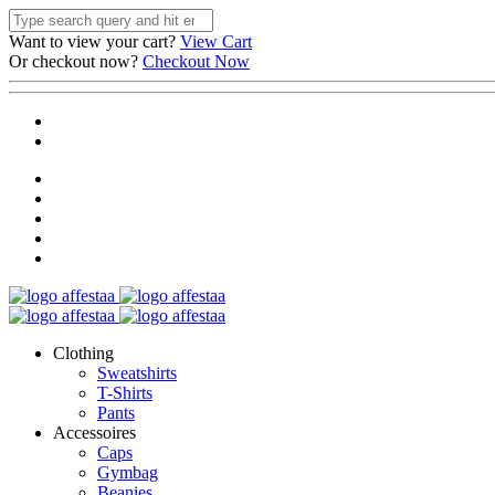
Want to view your cart?
View Cart
Or checkout now?
Checkout Now
Clothing
Sweatshirts
T-Shirts
Pants
Accessoires
Caps
Gymbag
Beanies