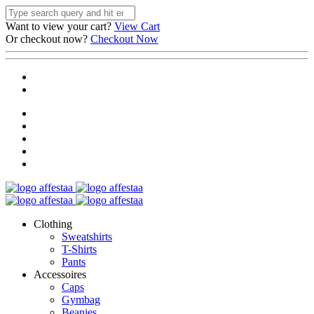
Want to view your cart?
View Cart
Or checkout now?
Checkout Now
Clothing
Sweatshirts
T-Shirts
Pants
Accessoires
Caps
Gymbag
Beanies